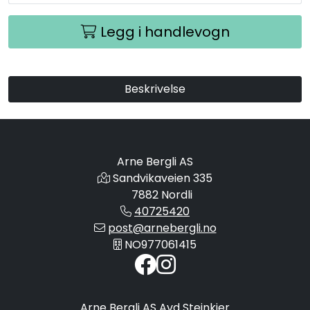
Legg i handlevogn
Beskrivelse
Arne Bergli AS
Sandvikaveien 335
7882 Nordli
40725420
post@arnebergli.no
NO977061415
Arne Bergli AS Avd Steinkjer