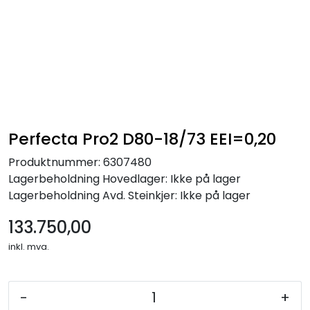
Skip to main content
Alle produkter
KAMPANJER
Kontakt Oss
Perfecta Pro2 D80-18/73 EEI=0,20
Produktnummer:
6307480
Søk om proffkundekonto
Lagerbeholdning
Hovedlager: Ikke på lager
Lagerbeholdning
Avd. Steinkjer: Ikke på lager
Reservedeler
133.750,00
Outlet
inkl. mva.
Be om tilbud
-
+