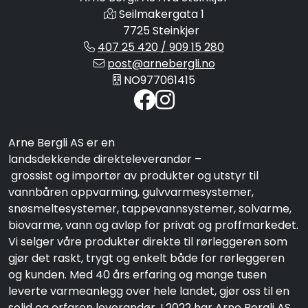
Seilmakergata 1
7725 Steinkjer
407 25 420 / 909 15 280
post@arnebergli.no
NO977061415
Arne Bergli AS er en
landsdekkende direkteleverandør –
grossist og importør av produkter og utstyr til
vannbåren oppvarming, gulvvarmesystemer,
snøsmeltesystemer, tappevannsystemer, solvarme,
biovarme, vann og avløp for privat og proffmarkedet.
Vi selger våre produkter direkte til rørleggeren som
gjør det raskt, trygt og enkelt både for rørleggeren
og kunden. Med 40 års erfaring og mange tusen
leverte varmeanlegg over hele landet, gjør oss til en
solid og erfaren leverandør. I 2022 har Arne Bergli AS