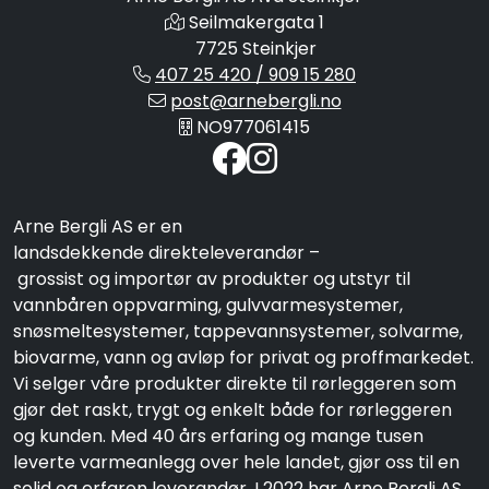
Seilmakergata 1
7725 Steinkjer
407 25 420 / 909 15 280
post@arnebergli.no
NO977061415
Arne Bergli AS er en
landsdekkende direkteleverandør –
grossist og importør av produkter og utstyr til
vannbåren oppvarming, gulvvarmesystemer,
snøsmeltesystemer, tappevannsystemer, solvarme,
biovarme, vann og avløp for privat og proffmarkedet.
Vi selger våre produkter direkte til rørleggeren som
gjør det raskt, trygt og enkelt både for rørleggeren
og kunden. Med 40 års erfaring og mange tusen
leverte varmeanlegg over hele landet, gjør oss til en
solid og erfaren leverandør. I 2022 har Arne Bergli AS