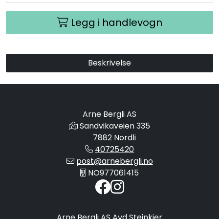
Legg i handlevogn
Beskrivelse
Arne Bergli AS
Sandvikaveien 335
7882 Nordli
40725420
post@arnebergli.no
NO977061415
Arne Bergli AS Avd Steinkjer