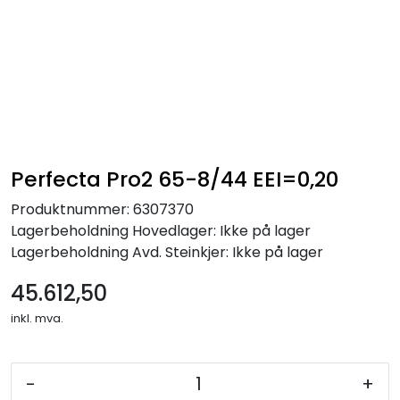
Skip to main content
Alle produkter
KAMPANJER
Kontakt Oss
Perfecta Pro2 65-8/44 EEI=0,20
Produktnummer:
6307370
Søk om proffkundekonto
Lagerbeholdning
Hovedlager: Ikke på lager
Lagerbeholdning
Avd. Steinkjer: Ikke på lager
Reservedeler
45.612,50
Outlet
inkl. mva.
Be om tilbud
-
+