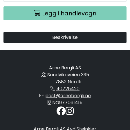
Legg i handlevogn
Beskrivelse
Arne Bergli AS
Sandvikaveien 335
7882 Nordli
40725420
post@arnebergli.no
NO977061415
Arne Bergli AS Avd Steinkjer