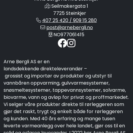
Seilmakergata 1
7725 Steinkjer
407 25 420 / 909 15 280
post@arnebergli.no
NO977061415
Arne Bergli AS er en
landsdekkende direkteleverandør –
grossist og importør av produkter og utstyr til
vannbåren oppvarming, gulvvarmesystemer,
snøsmeltesystemer, tappevannsystemer, solvarme,
biovarme, vann og avløp for privat og proffmarkedet.
Vi selger våre produkter direkte til rørleggeren som
gjør det raskt, trygt og enkelt både for rørleggeren
og kunden. Med 40 års erfaring og mange tusen
leverte varmeanlegg over hele landet, gjør oss til en
solid og erfaren leverandør. I 2022 har Arne Bergli AS