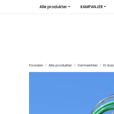
Skip to main content
|
Alle produkter
KAMPANJER
Salgsbetingelser
Retur/transportskade & re
Forsiden
Alle produkter
Varmekilder
El-kas