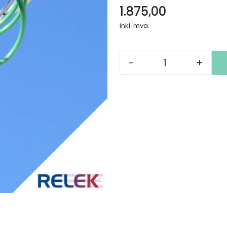
1.875,00
inkl. mva.
-
+