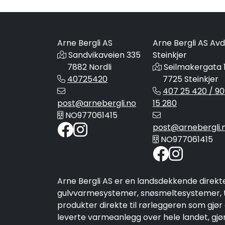
Arne Bergli AS
Arne Bergli AS Avd
Sandvikaveien 335
Steinkjer
7882 Nordli
Seilmakergata 
40725420
7725 Steinkjer
407 25 420 / 90
post@arnebergli.no
15 280
NO977061415
post@arnebergli.
NO977061415
Arne Bergli AS er en landsdekkende direkt
gulvvarmesystemer, snøsmeltesystemer, ta
produkter direkte til rørleggeren som gjør
leverte varmeanlegg over hele landet, gjør 