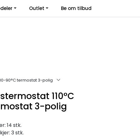
deler
Outlet
Be om tilbud
Kontakt Oss
Logg inn
30-90°C termostat 3-polig
stermostat 110°C
rmostat 3-polig
: 14 stk.
jer: 3 stk.