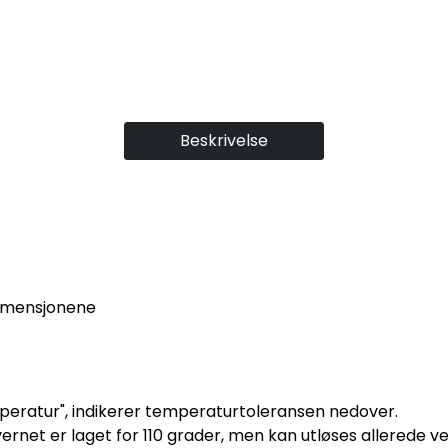
Beskrivelse
imensjonene
peratur", indikerer temperaturtoleransen nedover.
rnet er laget for 110 grader, men kan utløses allerede v