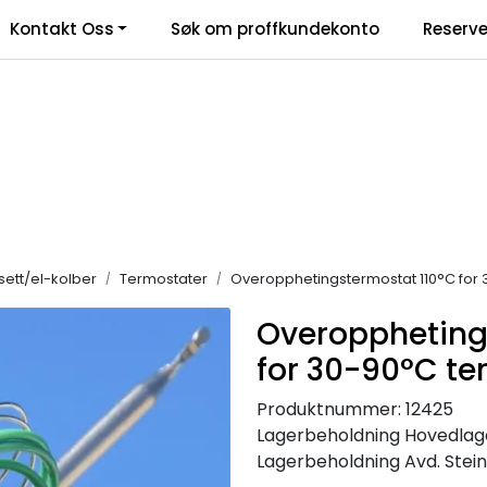
Kontakt Oss
Søk om proffkundekonto
Reserve
klamasjonsskjema
sett/el-kolber
Termostater
Overopphetingstermostat 110°C for 
Overoppheting
for 30-90°C te
Produktnummer:
12425
Lagerbeholdning
Hovedlager
Lagerbeholdning
Avd. Steink