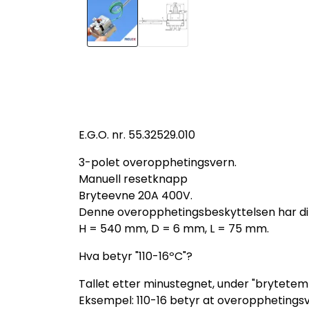
E.G.O. nr. 55.32529.010
3-polet overopphetingsvern.
Manuell resetknapp
Bryteevne 20A 400V.
Denne overopphetingsbeskyttelsen har d
H = 540 mm, D = 6 mm, L = 75 mm.
Hva betyr "110-16ºC"?
Tallet etter minustegnet, under "brytetem
Eksempel: 110-16 betyr at overopphetingsve