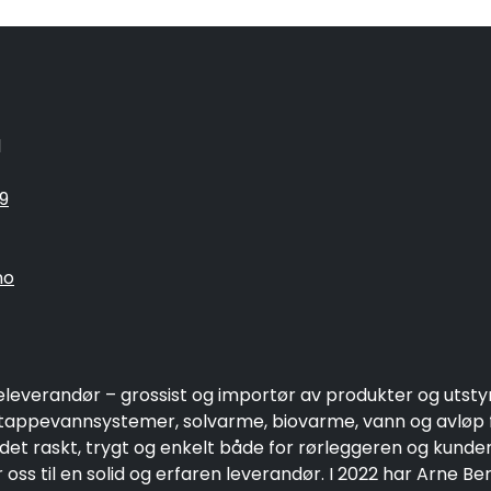
1
9
no
eleverandør – grossist og importør av produkter og utsty
ppevannsystemer, solvarme, biovarme, vann og avløp fo
 det raskt, trygt og enkelt både for rørleggeren og kund
oss til en solid og erfaren leverandør. I 2022 har Arne Be