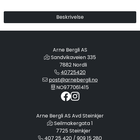
Beskrivelse
Arne Bergli AS
Sandvikaveien 335
7882 Nordli
40725420
post@arnebergli.no
NO977061415
Arne Bergli AS Avd Steinkjer
Seilmakergata 1
7725 Steinkjer
407 25 420 / 909 15 280