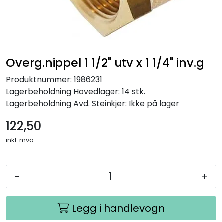
Overg.nippel 1 1/2" utv x 1 1/4" inv.g
Produktnummer:
1986231
Lagerbeholdning
Hovedlager: 14 stk.
Lagerbeholdning
Avd. Steinkjer: Ikke på lager
122,50
inkl. mva.
-
+
Legg i handlevogn