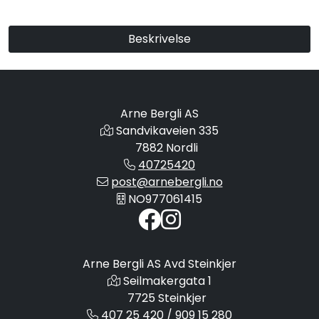
Beskrivelse
Arne Bergli AS
Sandvikaveien 335
7882 Nordli
40725420
post@arnebergli.no
NO977061415
Arne Bergli AS Avd Steinkjer
Seilmakergata 1
7725 Steinkjer
407 25 420 / 909 15 280