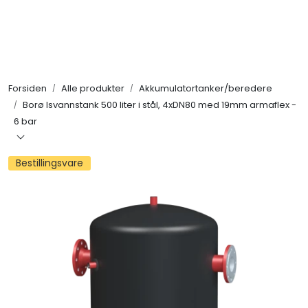
Skip to main content
Alle produkter
Forsiden
Alle produkter
Akkumulatortanker/beredere
KAMPANJER
Borø Isvannstank 500 liter i stål, 4xDN80 med 19mm armaflex -
6 bar
Kontakt Oss
Bestillingsvare
Søk om proffkundekonto
Reservedeler
Outlet
Be om tilbud