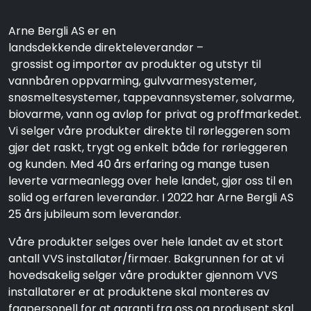
Arne Bergli AS er en
landsdekkende direkteleverandør –
grossist og importør av produkter og utstyr til
vannbåren oppvarming, gulvvarmesystemer,
snøsmeltesystemer, tappevannsystemer, solvarme,
biovarme, vann og avløp for privat og proffmarkedet.
Vi selger våre produkter direkte til rørleggeren som
gjør det raskt, trygt og enkelt både for rørleggeren
og kunden. Med 40 års erfaring og mange tusen
leverte varmeanlegg over hele landet, gjør oss til en
solid og erfaren leverandør. I 2022 har Arne Bergli AS
25 års jubileum som leverandør.
Våre produkter selges over hele landet av et stort
antall VVS installatør/firmaer. Bakgrunnen for at vi
hovedsakelig selger våre produkter gjennom VVS
installatører er at produktene skal monteres av
fagpersonell for at garanti fra oss og produsent skal