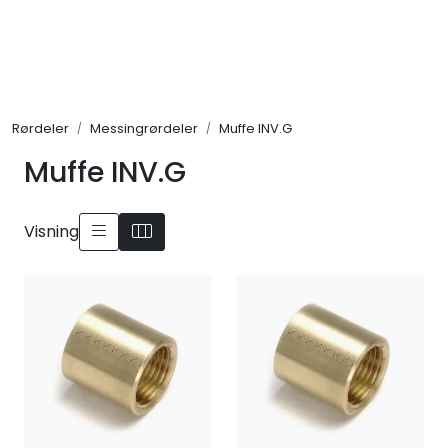
Skip to main content
Alle produkter
Rørdeler
Messingrørdeler
Muffe INV.G
KAMPANJER
Muffe INV.G
Kontakt Oss
Visning
Søk om proffkundekonto
Reservedeler
Outlet
Be om tilbud