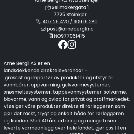
Arne Bergli AS Avd Steinkjer
Seilmakergata 1
7725 Steinkjer
407 25 420 / 909 15 280
post@arnebergli.no
NO977061415
Arne Bergli AS er en
landsdekkende direkteleverandør –
grossist og importør av produkter og utstyr til
vannbåren oppvarming, gulvvarmesystemer,
snøsmeltesystemer, tappevannsystemer, solvarme,
biovarme, vann og avløp for privat og proffmarkedet.
Vi selger våre produkter direkte til rørleggeren som
gjør det raskt, trygt og enkelt både for rørleggeren
og kunden. Med 40 års erfaring og mange tusen
leverte varmeanlegg over hele landet, gjør oss til en