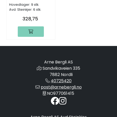
Hovedlager: 9 stk.
Avd. Steinkjer: 6 stk.
328,75
Arne Bergli AS
Sandvikaveien 335
7882 Nordli
40725420
post@arnebergli.no
NO977061415