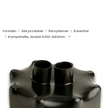
Skip to main content
Alle produkter
Forsiden
Alle produkter
Rørsystemer
Kulvertrør
KAMPANJER
Krympehette, double A200-2x63mm
Kontakt Oss
Søk om proffkundekonto
Reservedeler
Outlet
Be om tilbud