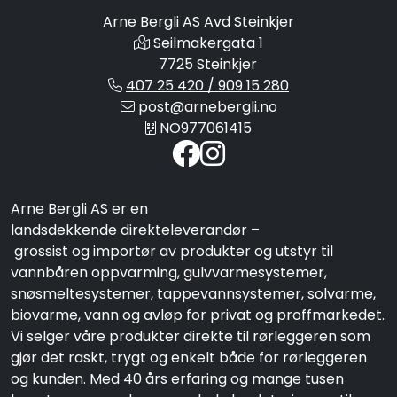
Arne Bergli AS Avd Steinkjer
Seilmakergata 1
7725 Steinkjer
407 25 420 / 909 15 280
post@arnebergli.no
NO977061415
Arne Bergli AS er en
landsdekkende direkteleverandør –
grossist og importør av produkter og utstyr til
vannbåren oppvarming, gulvvarmesystemer,
snøsmeltesystemer, tappevannsystemer, solvarme,
biovarme, vann og avløp for privat og proffmarkedet.
Vi selger våre produkter direkte til rørleggeren som
gjør det raskt, trygt og enkelt både for rørleggeren
og kunden. Med 40 års erfaring og mange tusen