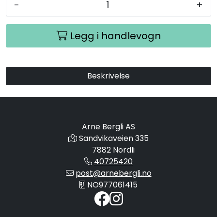
-
+
Legg i handlevogn
Beskrivelse
Arne Bergli AS
Sandvikaveien 335
7882 Nordli
40725420
post@arnebergli.no
NO977061415