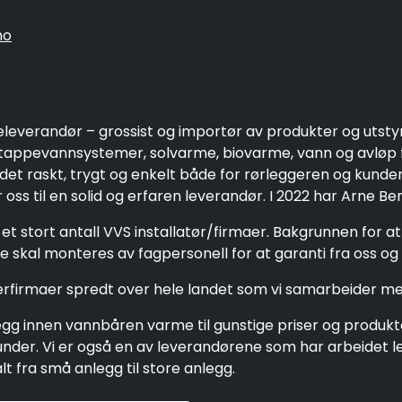
no
eleverandør – grossist og importør av produkter og utsty
ppevannsystemer, solvarme, biovarme, vann og avløp fo
 det raskt, trygt og enkelt både for rørleggeren og kund
oss til en solid og erfaren leverandør. I 2022 har Arne Be
et stort antall VVS installatør/firmaer. Bakgrunnen for a
 skal monteres av fagpersonell for at garanti fra oss og 
gerfirmaer spredt over hele landet som vi samarbeider me
g innen vannbåren varme til gunstige priser og produkter 
e kunder. Vi er også en av leverandørene som har arbeide
 fra små anlegg til store anlegg.