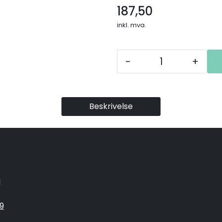
187,50
inkl. mva.
-
+
Beskrivelse
1
9