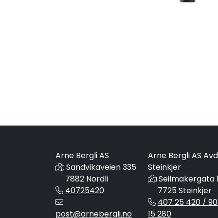
Arne Bergli AS
Arne Bergli AS Avd
Sandvikaveien 335
Steinkjer
7882 Nordli
Seilmakergata 
40725420
7725 Steinkjer
407 25 420 / 90
post@arnebergli.no
15 280