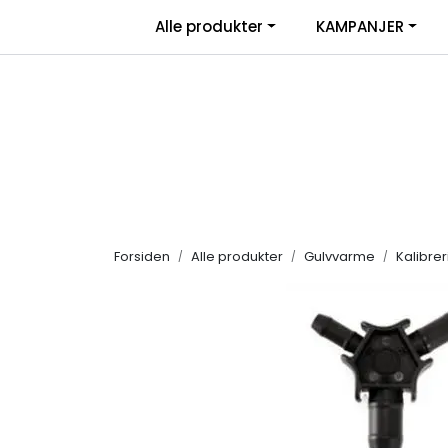
Skip to main content
|
Alle produkter
KAMPANJER
Salgsbetingelser
Retur/transportskade & re
Forsiden
Alle produkter
Gulvvarme
Kalibre