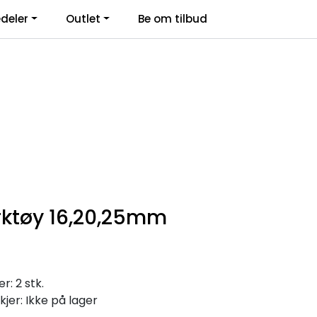
deler
Outlet
Be om tilbud
Kontakt Oss
Logg inn
rktøy 16,20,25mm
: 2 stk.
kjer: Ikke på lager