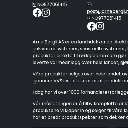
NO977061415
post@arnebergli.
NO977061415
Arne Bergli AS er en landsdekkende direkt
gulvvarmesystemer, snøsmeltesystemer, ta
produkter direkte til rørleggeren som gjør
leverte varmeanlegg over hele landet, gjør 
Våre produkter selges over hele landet av 
gjennom VVS installatører er at produktene
I dag har vi over 1000 forhandlere/rørleg
Vår målsettingen er å tilby komplette anleg
produktene vi kjøper in og selger til vår
har et bredt produktspekter som dekker alt