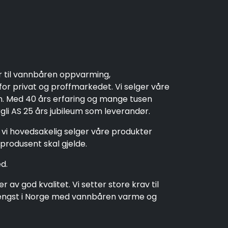
r til vannbåren oppvarming,
r privat og proffmarkedet. Vi selger våre
en. Med 40 års erfaring og mange tusen
rgli AS 25 års jubileum som leverandør.
t vi hovedsakelig selger våre produkter
produsent skal gjelde.
d.
av god kvalitet. Vi setter store krav til
t lengst i Norge med vannbåren varme og