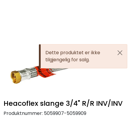
Skip to main content
Alle produkter
KAMPANJER
Dette produktet er ikke
Kontakt Oss
tilgjengelig for salg.
Søk om proffkundekonto
Reservedeler
Heacoflex slange 3/4" R/R INV/INV
Outlet
Produktnummer:
5059907-5059909
Be om tilbud