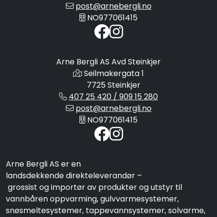
post@arnebergli.no
NO977061415
Arne Bergli AS Avd Steinkjer
Seilmakergata 1
7725 Steinkjer
407 25 420 / 909 15 280
post@arnebergli.no
NO977061415
Arne Bergli AS er en
landsdekkende direkteleverandør –
grossist og importør av produkter og utstyr til
vannbåren oppvarming, gulvvarmesystemer,
snøsmeltesystemer, tappevannsystemer, solvarme,