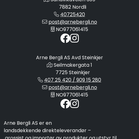
7882 Nordli
40725420
post@arnebergli.no
NO977061415
Arne Bergli AS Avd Steinkjer
Seilmakergata 1
7725 Steinkjer
407 25 420 / 909 15 280
post@arnebergli.no
NO977061415
Arne Bergli AS er en
landsdekkende direkteleverandør –
grossist og importør av produkter og utstyr til