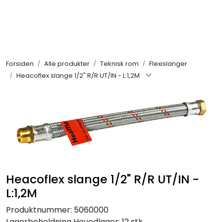
Skip to main content
Alle produkter
Forsiden
Alle produkter
Teknisk rom
Flexislanger
KAMPANJER
Heacoflex slange 1/2" R/R UT/IN - L:1,2M
Kontakt Oss
Søk om proffkundekonto
Reservedeler
Heacoflex slange 1/2" R/R UT/IN -
Outlet
L:1,2M
Be om tilbud
Produktnummer:
5060000
Lagerbeholdning
Hovedlager: 12 stk.