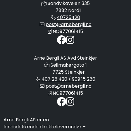
Sandvikaveien 335
7882 Nordli
40725420
post@arnebergli.no
NO977061415
Arne Bergli AS Avd Steinkjer
Seilmakergata 1
7725 Steinkjer
407 25 420 / 909 15 280
post@arnebergli.no
NO977061415
Arne Bergli AS er en
landsdekkende direkteleverandør –