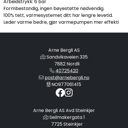
Arbeidstrykk: 6 bar
Formbestandig, ingen bøyestøtte nødvendig.
100% tett, varmesystemet ditt har lengre levetid.
Leder varme bedre, gjør varmepumpen mer effekti
Arne Bergli AS
Sandvikaveien 335
7882 Nordli
40725420
post@arnebergli.no
NO977061415
Arne Bergli AS Avd Steinkjer
Seilmakergata 1
7725 Steinkjer