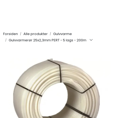
Skip to main content
Alle produkter
Forsiden
Alle produkter
Gulvvarme
KAMPANJER
Gulvvarmerør 25x2,3mm PERT - 5 lags - 200m
Kontakt Oss
Søk om proffkundekonto
Reservedeler
Outlet
Be om tilbud