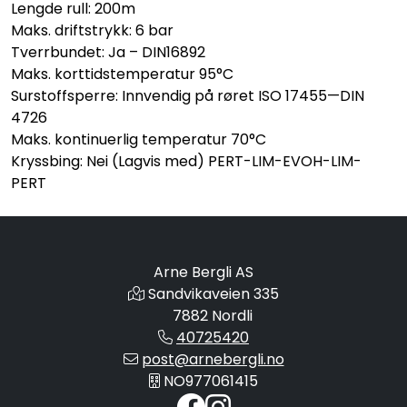
Lengde rull: 200m
Maks. driftstrykk: 6 bar
Tverrbundet: Ja – DIN16892
Maks. korttidstemperatur 95°C
Surstoffsperre: Innvendig på røret ISO 17455—DIN
4726
Maks. kontinuerlig temperatur 70°C
Kryssbing: Nei (Lagvis med) PERT-LIM-EVOH-LIM-
PERT
Arne Bergli AS
Sandvikaveien 335
7882 Nordli
40725420
post@arnebergli.no
NO977061415