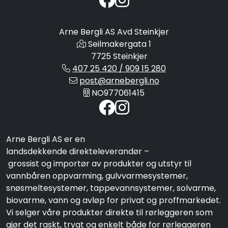
Arne Bergli AS Avd Steinkjer
Seilmakergata 1
7725 Steinkjer
407 25 420 / 909 15 280
post@arnebergli.no
NO977061415
Arne Bergli AS er en
landsdekkende direkteleverandør –
grossist og importør av produkter og utstyr til
vannbåren oppvarming, gulvvarmesystemer,
snøsmeltesystemer, tappevannsystemer, solvarme,
biovarme, vann og avløp for privat og proffmarkedet.
Vi selger våre produkter direkte til rørleggeren som
gjør det raskt, trygt og enkelt både for rørleggeren