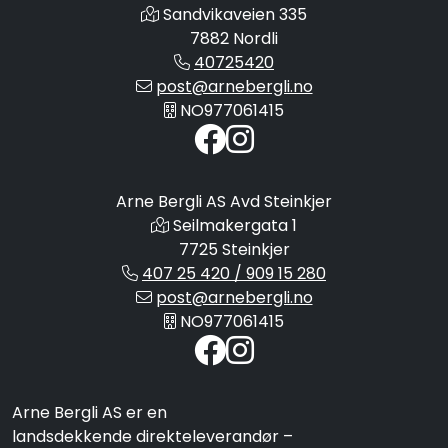
Sandvikaveien 335
7882 Nordli
40725420
post@arnebergli.no
NO977061415
Arne Bergli AS Avd Steinkjer
Seilmakergata 1
7725 Steinkjer
407 25 420 / 909 15 280
post@arnebergli.no
NO977061415
Arne Bergli AS er en
landsdekkende direkteleverandør –