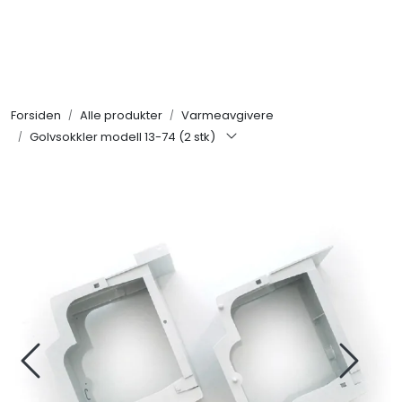
Skip to main content
Alle produkter
Forsiden
Alle produkter
Varmeavgivere
KAMPANJER
Golvsokkler modell 13-74 (2 stk)
Kontakt Oss
Søk om proffkundekonto
Reservedeler
Outlet
Be om tilbud