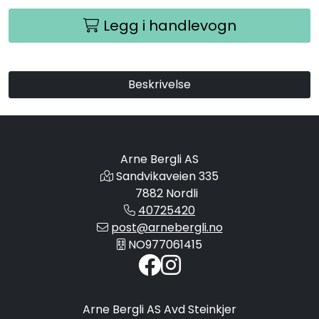
Legg i handlevogn
Beskrivelse
Arne Bergli AS
Sandvikaveien 335
7882 Nordli
40725420
post@arnebergli.no
NO977061415
Arne Bergli AS Avd Steinkjer