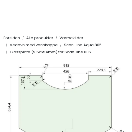
Skip to main content
Alle produkter
Forsiden
Alle produkter
Varmekilder
KAMPANJER
Vedovn med vannkappe
Scan-line Aqua 805
Glassplate (915x654mm) for Scan-line 805
Kontakt Oss
Søk om proffkundekonto
Reservedeler
Outlet
Be om tilbud