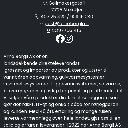
Seilmakergata 1
7725 Steinkjer
407 25 420 / 909 15 280
post@arnebergli.no
NO977061415
Arne Bergli AS er en
landsdekkende direkteleverandør –
grossist og importør av produkter og utstyr til
vannbåren oppvarming, gulvvarmesystemer,
snøsmeltesystemer, tappevannsystemer, solvarme,
biovarme, vann og avløp for privat og proffmarkedet.
Vi selger våre produkter direkte til rørleggeren som
gjør det raskt, trygt og enkelt både for rørleggeren
og kunden. Med 40 års erfaring og mange tusen
leverte varmeanlegg over hele landet, gjør oss til en
solid og erfaren leverandør. I 2022 har Arne Bergli AS