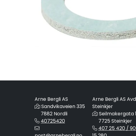
Arne Bergli AS
Arne Bergli AS Avd
Sandvikaveien 335
Steinkjer
7882 Nordli
Seilmakergata 
40725420
7725 Steinkjer
407 25 420 / 90
post@arnebergli.no
15 280