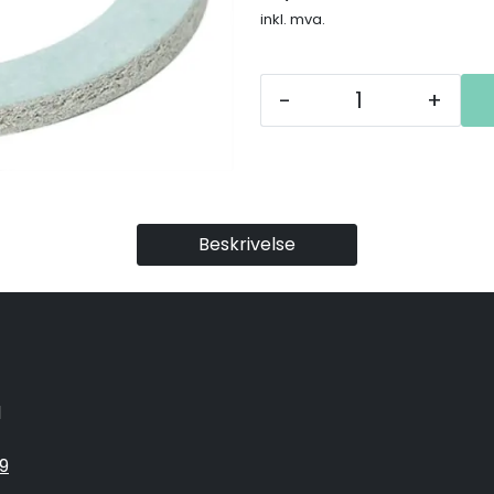
inkl. mva.
-
+
Beskrivelse
1
9