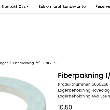
Kontakt Oss
Søk om proffkundekonto
Reserve
klamasjonsskjema
anger
Fiberpakning 1/2" - DN15
Fiberpakning 1
Produktnummer:
5060258
Lagerbeholdning
Hovedlager
Lagerbeholdning
Avd. Steink
10,50