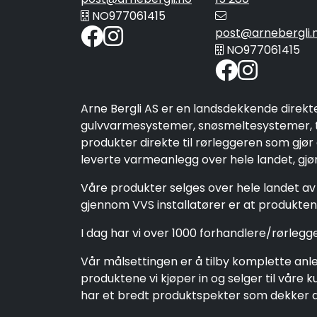
NO977061415
post@arnebergli.
NO977061415
Arne Bergli AS er en landsdekkende direkt
gulvvarmesystemer, snøsmeltesystemer, ta
produkter direkte til rørleggeren som gjør
leverte varmeanlegg over hele landet, gjør 
Våre produkter selges over hele landet av 
gjennom VVS installatører er at produktene
I dag har vi over 1000 forhandlere/rørleg
Vår målsettingen er å tilby komplette anleg
produktene vi kjøper in og selger til vår
har et bredt produktspekter som dekker alt