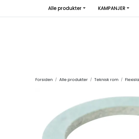
Skip to main content
|
Alle produkter
KAMPANJER
Salgsbetingelser
Retur/transportskade & re
Forsiden
Alle produkter
Teknisk rom
Flexisl