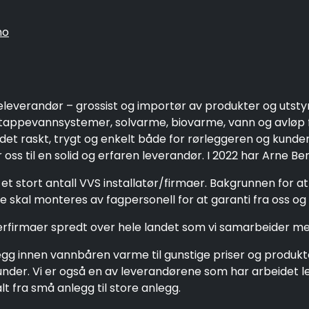
no
eleverandør – grossist og importør av produkter og utsty
ppevannsystemer, solvarme, biovarme, vann og avløp fo
 det raskt, trygt og enkelt både for rørleggeren og kund
oss til en solid og erfaren leverandør. I 2022 har Arne Be
et stort antall VVS installatør/firmaer. Bakgrunnen for a
 skal monteres av fagpersonell for at garanti fra oss og 
gerfirmaer spredt over hele landet som vi samarbeider me
g innen vannbåren varme til gunstige priser og produkter 
e kunder. Vi er også en av leverandørene som har arbeide
 fra små anlegg til store anlegg.