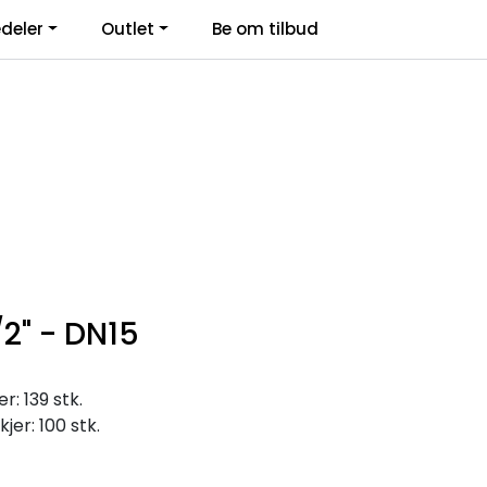
deler
Outlet
Be om tilbud
Kontakt Oss
Logg inn
/2" - DN15
: 139 stk.
jer: 100 stk.