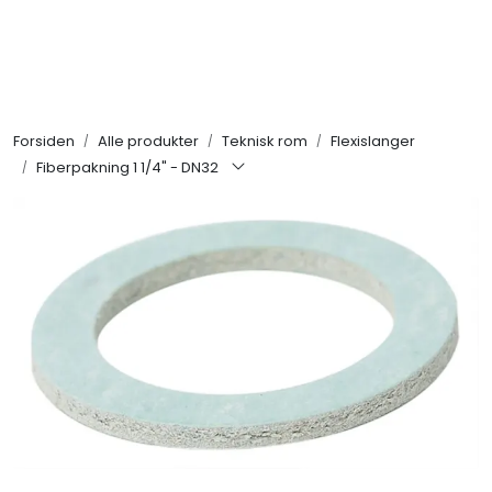
Skip to main content
Alle produkter
Forsiden
Alle produkter
Teknisk rom
Flexislanger
KAMPANJER
Fiberpakning 1 1/4" - DN32
Kontakt Oss
Søk om proffkundekonto
Reservedeler
Outlet
Be om tilbud