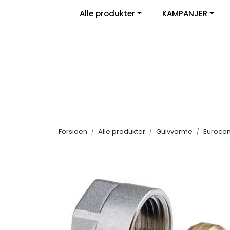
Skip to main content
|
Alle produkter
KAMPANJER
Salgsbetingelser
Retur/transportskade & re
Forsiden
Alle produkter
Gulvvarme
Eurocon