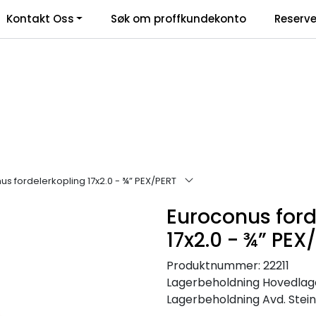
Kontakt Oss
Søk om proffkundekonto
Reserve
klamasjonsskjema
us fordelerkopling 17x2.0 - ¾” PEX/PERT
Euroconus ford
17x2.0 - ¾” PEX
Produktnummer:
22211
Lagerbeholdning
Hovedlager
Lagerbeholdning
Avd. Steink