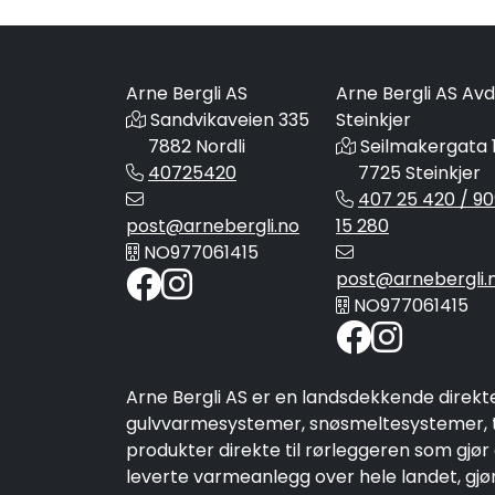
Arne Bergli AS
Arne Bergli AS Avd
Sandvikaveien 335
Steinkjer
7882 Nordli
Seilmakergata 
40725420
7725 Steinkjer
407 25 420 / 90
post@arnebergli.no
15 280
NO977061415
post@arnebergli.
NO977061415
Arne Bergli AS er en landsdekkende direkt
gulvvarmesystemer, snøsmeltesystemer, ta
produkter direkte til rørleggeren som gjør
leverte varmeanlegg over hele landet, gjør 