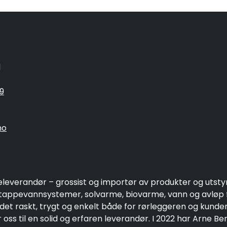
1
9
no
eleverandør – grossist og importør av produkter og utsty
ppevannsystemer, solvarme, biovarme, vann og avløp fo
 det raskt, trygt og enkelt både for rørleggeren og kund
oss til en solid og erfaren leverandør. I 2022 har Arne Be