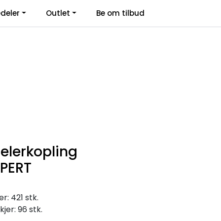
deler
Outlet
Be om tilbud
Kontakt Oss
Logg inn
elerkopling
/PERT
: 421 stk.
jer: 96 stk.