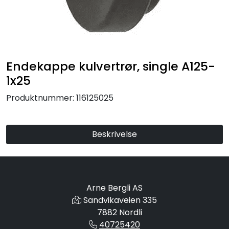
Endekappe kulvertrør, single A125-
1x25
Produktnummer:
116125025
Beskrivelse
Arne Bergli AS
Sandvikaveien 335
7882 Nordli
40725420