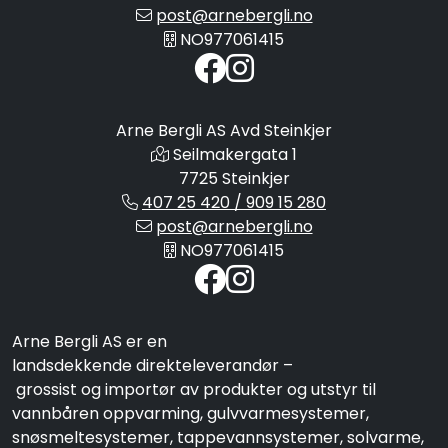
post@arnebergli.no
NO977061415
Arne Bergli AS Avd Steinkjer
Seilmakergata 1
7725 Steinkjer
407 25 420 / 909 15 280
post@arnebergli.no
NO977061415
Arne Bergli AS er en
landsdekkende direkteleverandør –
grossist og importør av produkter og utstyr til
vannbåren oppvarming, gulvvarmesystemer,
snøsmeltesystemer, tappevannsystemer, solvarme,