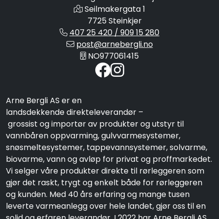
Seilmakergata 1
7725 Steinkjer
407 25 420 / 909 15 280
post@arnebergli.no
NO977061415
Arne Bergli AS er en
landsdekkende direkteleverandør –
grossist og importør av produkter og utstyr til
vannbåren oppvarming, gulvvarmesystemer,
snøsmeltesystemer, tappevannsystemer, solvarme,
biovarme, vann og avløp for privat og proffmarkedet.
Vi selger våre produkter direkte til rørleggeren som
gjør det raskt, trygt og enkelt både for rørleggeren
og kunden. Med 40 års erfaring og mange tusen
leverte varmeanlegg over hele landet, gjør oss til en
solid og erfaren leverandør. I 2022 har Arne Bergli AS