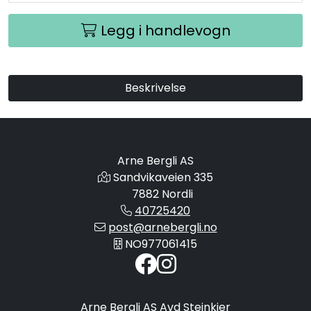
Legg i handlevogn
Beskrivelse
Arne Bergli AS
Sandvikaveien 335
7882 Nordli
40725420
post@arnebergli.no
NO977061415
Arne Bergli AS Avd Steinkjer