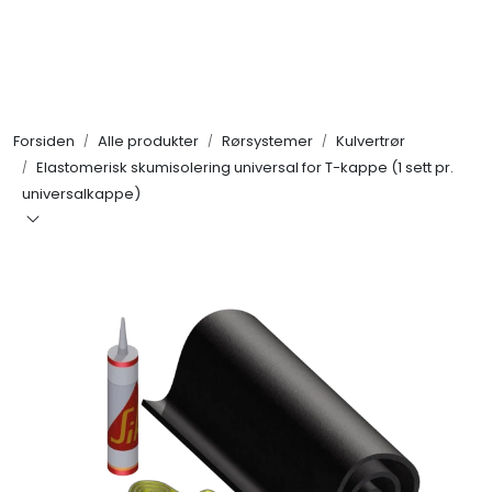
Skip to main content
Alle produkter
Forsiden
Alle produkter
Rørsystemer
Kulvertrør
KAMPANJER
Elastomerisk skumisolering universal for T-kappe (1 sett pr.
universalkappe)
Kontakt Oss
Søk om proffkundekonto
Reservedeler
Outlet
Be om tilbud