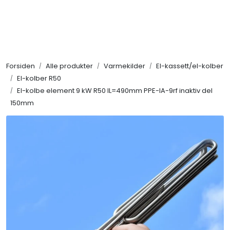
Skip to main content
Alle produkter
Forsiden
Alle produkter
Varmekilder
El-kassett/el-kolber
KAMPANJER
El-kolber R50
El-kolbe element 9 kW R50 IL=490mm PPE-IA-9rf inaktiv del
Kontakt Oss
150mm
Søk om proffkundekonto
Reservedeler
Outlet
Be om tilbud