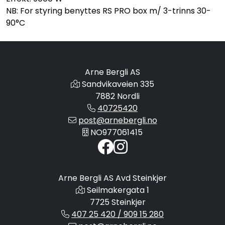
NB: For styring benyttes RS PRO box m/ 3-trinns 30-
90°C
Arne Bergli AS
Sandvikaveien 335
7882 Nordli
40725420
post@arnebergli.no
NO977061415
Arne Bergli AS Avd Steinkjer
Seilmakergata 1
7725 Steinkjer
407 25 420 / 909 15 280