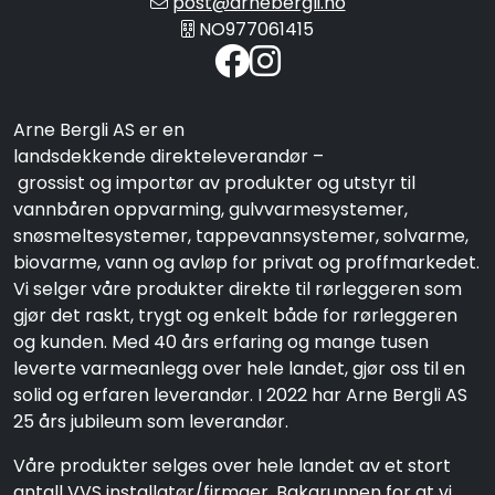
post@arnebergli.no
NO977061415
Arne Bergli AS er en
landsdekkende direkteleverandør –
grossist og importør av produkter og utstyr til
vannbåren oppvarming, gulvvarmesystemer,
snøsmeltesystemer, tappevannsystemer, solvarme,
biovarme, vann og avløp for privat og proffmarkedet.
Vi selger våre produkter direkte til rørleggeren som
gjør det raskt, trygt og enkelt både for rørleggeren
og kunden. Med 40 års erfaring og mange tusen
leverte varmeanlegg over hele landet, gjør oss til en
solid og erfaren leverandør. I 2022 har Arne Bergli AS
25 års jubileum som leverandør.
Våre produkter selges over hele landet av et stort
antall VVS installatør/firmaer. Bakgrunnen for at vi