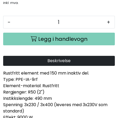
inkl. mva.
-
+
Legg i handlevogn
Beskrivelse
Rustfritt element med 150 mm inaktiv del.
Type: PPE-IA-9rf
Element-material: Rustfritt
Rørgjenger: R50 (2")
Instikkslengde: 490 mm
Spenning: 3x230 / 3x400 (leveres med 3x230V som
standard)
Effekt: 9000 W