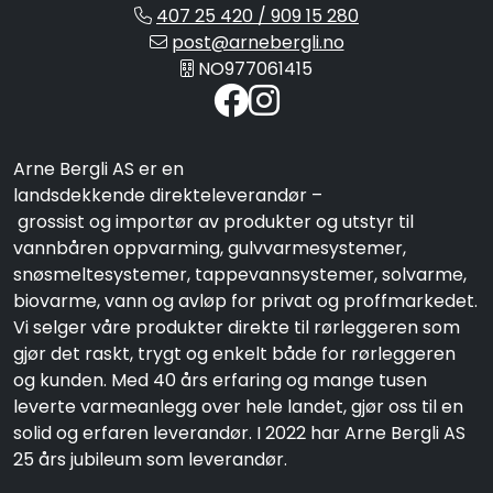
407 25 420 / 909 15 280
post@arnebergli.no
NO977061415
Arne Bergli AS er en
landsdekkende direkteleverandør –
grossist og importør av produkter og utstyr til
vannbåren oppvarming, gulvvarmesystemer,
snøsmeltesystemer, tappevannsystemer, solvarme,
biovarme, vann og avløp for privat og proffmarkedet.
Vi selger våre produkter direkte til rørleggeren som
gjør det raskt, trygt og enkelt både for rørleggeren
og kunden. Med 40 års erfaring og mange tusen
leverte varmeanlegg over hele landet, gjør oss til en
solid og erfaren leverandør. I 2022 har Arne Bergli AS
25 års jubileum som leverandør.