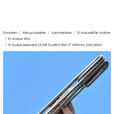
Skip to main content
Alle produkter
Forsiden
Alle produkter
Varmekilder
El-kassett/el-kolber
KAMPANJER
El-kolber R50
El-kolbe element 1,5 kW (rustfri) R50 2" L180mm 230/400V
Kontakt Oss
Søk om proffkundekonto
Reservedeler
Outlet
Be om tilbud