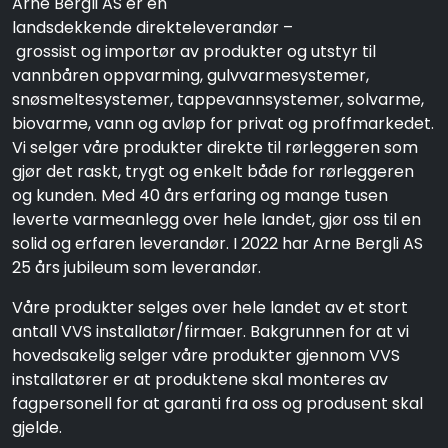
Arne Bergli AS er en
landsdekkende direkteleverandør –
grossist og importør av produkter og utstyr til
vannbåren oppvarming, gulvvarmesystemer,
snøsmeltesystemer, tappevannsystemer, solvarme,
biovarme, vann og avløp for privat og proffmarkedet.
Vi selger våre produkter direkte til rørleggeren som
gjør det raskt, trygt og enkelt både for rørleggeren
og kunden. Med 40 års erfaring og mange tusen
leverte varmeanlegg over hele landet, gjør oss til en
solid og erfaren leverandør. I 2022 har Arne Bergli AS
25 års jubileum som leverandør.
Våre produkter selges over hele landet av et stort
antall VVS installatør/firmaer. Bakgrunnen for at vi
hovedsakelig selger våre produkter gjennom VVS
installatører er at produktene skal monteres av
fagpersonell for at garanti fra oss og produsent skal
gjelde.