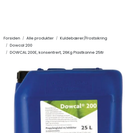
Skip to main content
Alle produkter
Forsiden
Alle produkter
Kuldebærer/Frostsikring
KAMPANJER
Dowcal 200
DOWCAL 200E, konsentrert, 26Kg Plastkanne 25ltr
Kontakt Oss
Søk om proffkundekonto
Reservedeler
Outlet
Be om tilbud