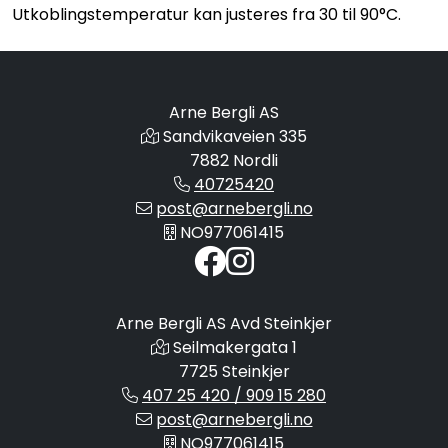
Utkoblingstemperatur kan justeres fra 30 til 90°C.
Arne Bergli AS
Sandvikaveien 335
7882 Nordli
40725420
post@arnebergli.no
NO977061415
Arne Bergli AS Avd Steinkjer
Seilmakergata 1
7725 Steinkjer
407 25 420 / 909 15 280
post@arnebergli.no
NO977061415