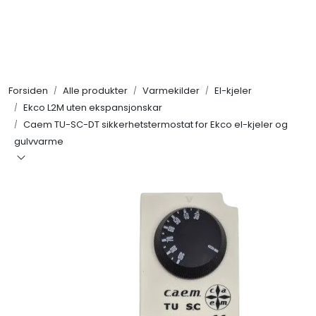
Skip to main content
Alle produkter
Forsiden
Alle produkter
Varmekilder
El-kjeler
KAMPANJER
Ekco L2M uten ekspansjonskar
Caem TU-SC-DT sikkerhetstermostat for Ekco el-kjeler og
Kontakt Oss
gulvvarme
Søk om proffkundekonto
Reservedeler
Outlet
Be om tilbud