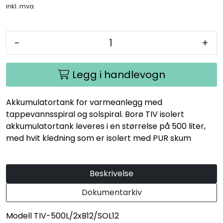
inkl. mva.
-
+
Legg i handlevogn
Akkumulatortank for varmeanlegg med
tappevannsspiral og solspiral. Borø TIV isolert
akkumulatortank leveres i en størrelse på 500 liter,
med hvit kledning som er isolert med PUR skum
Beskrivelse
Dokumentarkiv
Modell TIV-500L/2xB12/SOL12