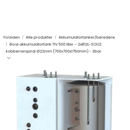
Skip to main content
Alle produkter
Forsiden
Alle produkter
Akkumulatortanker/beredere
KAMPANJER
Borø akkumulatortank TIV 500 liter – 2xB12L-SOL12
kobberrørspiral Ø22mm (700x700x1750mm) - 3bar
Kontakt Oss
Søk om proffkundekonto
Reservedeler
Outlet
Be om tilbud