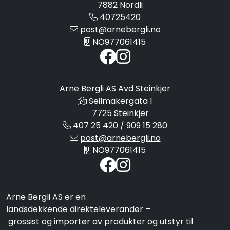
7882 Nordli
40725420
post@arnebergli.no
NO977061415
Arne Bergli AS Avd Steinkjer
Seilmakergata 1
7725 Steinkjer
407 25 420 / 909 15 280
post@arnebergli.no
NO977061415
Arne Bergli AS er en
landsdekkende direkteleverandør –
grossist og importør av produkter og utstyr til