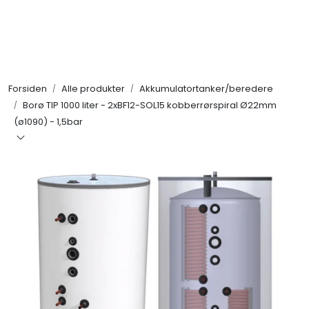
Skip to main content
Alle produkter
Forsiden
Alle produkter
Akkumulatortanker/beredere
KAMPANJER
Borø TIP 1000 liter - 2xBF12-SOL15 kobberrørspiral Ø22mm
(ø1090) - 1,5bar
Kontakt Oss
Søk om proffkundekonto
Reservedeler
Outlet
Be om tilbud