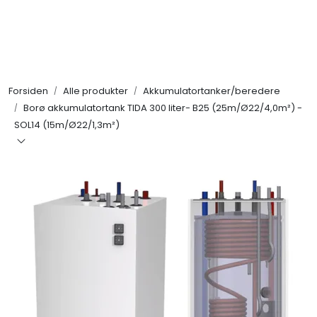
Skip to main content
Alle produkter
Forsiden
Alle produkter
Akkumulatortanker/beredere
KAMPANJER
Borø akkumulatortank TIDA 300 liter- B25 (25m/Ø22/4,0m²) -
SOL14 (15m/Ø22/1,3m²)
Kontakt Oss
Søk om proffkundekonto
Reservedeler
Outlet
Be om tilbud