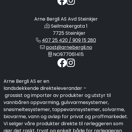
Arne Bergli AS Avd Steinkjer
Seilmakergata 1
7725 Steinkjer
407 25 420 / 909 15 280
post@arnebergli.no
NO977061415
Arne Bergli AS er en
landsdekkende direkteleverandør –
grossist og importør av produkter og utstyr til
vannbåren oppvarming, gulvvarmesystemer,
snøsmeltesystemer, tappevannsystemer, solvarme,
biovarme, vann og avløp for privat og proffmarkedet.
Vi selger våre produkter direkte til rørleggeren som
gjør det raskt, trygt og enkelt både for rørleggeren