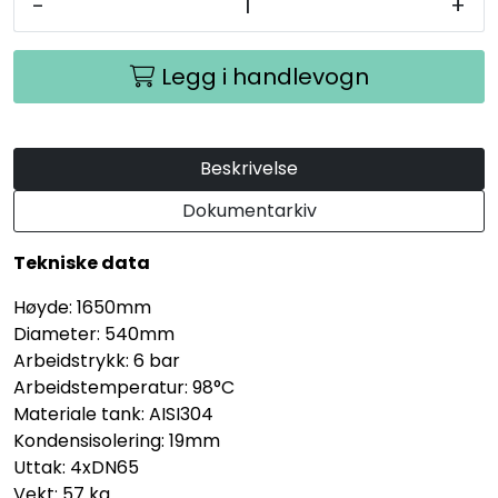
-
+
Legg i handlevogn
Beskrivelse
Dokumentarkiv
Tekniske data
Høyde: 1650mm
Diameter: 540mm
Arbeidstrykk: 6 bar
Arbeidstemperatur: 98°C
Materiale tank: AISI304
Kondensisolering: 19mm
Uttak: 4xDN65
Vekt: 57 kg