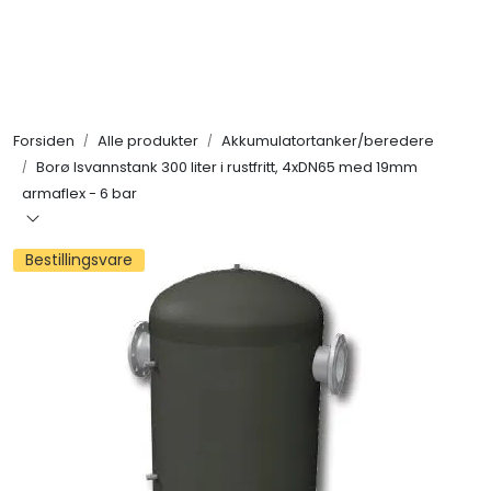
Skip to main content
Alle produkter
Forsiden
Alle produkter
Akkumulatortanker/beredere
KAMPANJER
Borø Isvannstank 300 liter i rustfritt, 4xDN65 med 19mm
armaflex - 6 bar
Kontakt Oss
Bestillingsvare
Søk om proffkundekonto
Reservedeler
Outlet
Be om tilbud