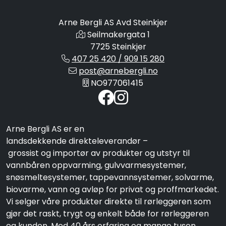
Arne Bergli AS Avd Steinkjer
Seilmakergata 1
7725 Steinkjer
407 25 420 / 909 15 280
post@arnebergli.no
NO977061415
Arne Bergli AS er en
landsdekkende direkteleverandør –
grossist og importør av produkter og utstyr til
vannbåren oppvarming, gulvvarmesystemer,
snøsmeltesystemer, tappevannsystemer, solvarme,
biovarme, vann og avløp for privat og proffmarkedet.
Vi selger våre produkter direkte til rørleggeren som
gjør det raskt, trygt og enkelt både for rørleggeren
og kunden. Med 40 års erfaring og mange tusen