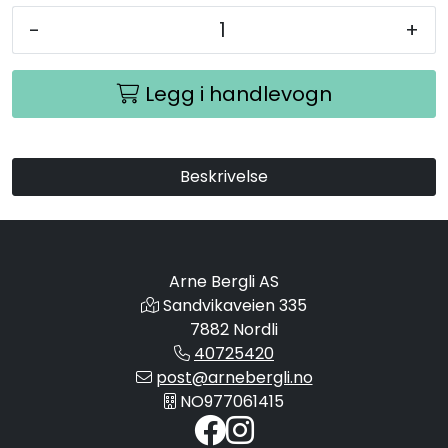
-
+
Legg i handlevogn
Beskrivelse
Arne Bergli AS
Sandvikaveien 335
7882 Nordli
40725420
post@arnebergli.no
NO977061415