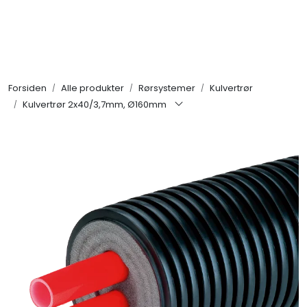
Skip to main content
Alle produkter
Forsiden
Alle produkter
Rørsystemer
Kulvertrør
KAMPANJER
Kulvertrør 2x40/3,7mm, Ø160mm
Kontakt Oss
Søk om proffkundekonto
Reservedeler
Outlet
Be om tilbud