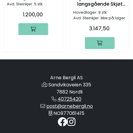
langsgående Skjøt
Avd. Steinkjer: 5 stk.
(skyverør) A160
Hovedlager: 9 stk.
1.200,00
Avd. Steinkjer: Ikke på lager
3.147,50
Arne Bergli AS
Sandvikaveien 335
7882 Nordli
40725420
post@arnebergli.no
NO977061415