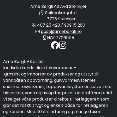
Arne Bergli AS Avd Steinkjer
Seilmakergata 1
7725 Steinkjer
407 25 420 / 909 15 280
post@arnebergli.no
NO977061415
Arne Bergli AS er en
landsdekkende direkteleverandør –
grossist og importør av produkter og utstyr til
vannbåren oppvarming, gulvvarmesystemer,
snøsmeltesystemer, tappevannsystemer, solvarme,
biovarme, vann og avløp for privat og proffmarkedet.
Vi selger våre produkter direkte til rørleggeren som
gjør det raskt, trygt og enkelt både for rørleggeren
og kunden. Med 40 års erfaring og mange tusen