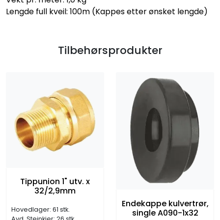
Lengde full kveil: 100m (Kappes etter ønsket lengde)
Tilbehørsprodukter
Tippunion 1" utv. x
32/2,9mm
Endekappe kulvertrør,
Hovedlager: 61 stk.
single A090-1x32
Avd. Steinkjer: 26 stk.