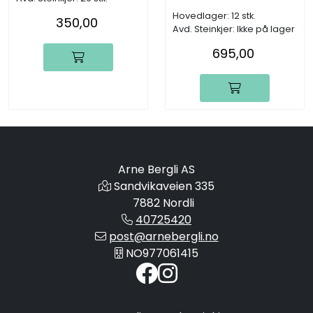
Hovedlager: 12 stk.
350,00
Avd. Steinkjer: Ikke på lager
695,00
Arne Bergli AS
Sandvikaveien 335
7882 Nordli
40725420
post@arnebergli.no
NO977061415