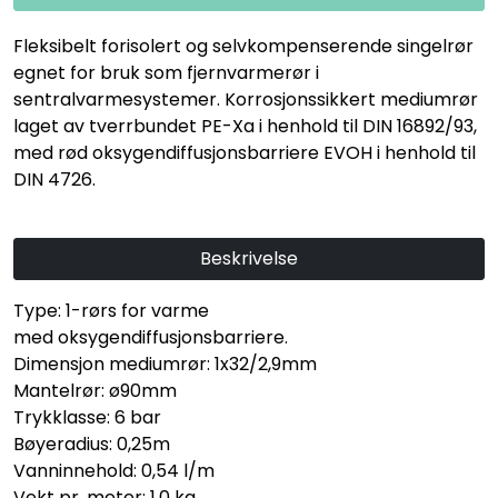
Fleksibelt forisolert og selvkompenserende singelrør
egnet for bruk som fjernvarmerør i
sentralvarmesystemer. Korrosjonssikkert mediumrør
laget av tverrbundet PE-Xa i henhold til DIN 16892/93,
med rød oksygendiffusjonsbarriere EVOH i henhold til
DIN 4726.
Beskrivelse
Type: 1-rørs for varme
med oksygendiffusjonsbarriere.
Dimensjon mediumrør: 1x32/2,9mm
Mantelrør: ø90mm
Trykklasse: 6 bar
Bøyeradius: 0,25m
Vanninnehold: 0,54 l/m
Vekt pr. meter: 1,0 kg