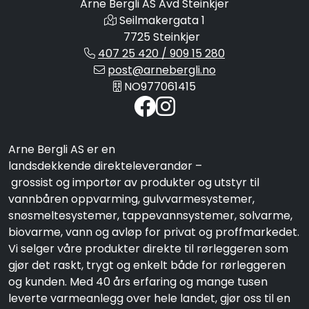
Arne Bergli AS Avd Steinkjer
Seilmakergata 1
7725 Steinkjer
407 25 420 / 909 15 280
post@arnebergli.no
NO977061415
Arne Bergli AS er en
landsdekkende direkteleverandør –
grossist og importør av produkter og utstyr til
vannbåren oppvarming, gulvvarmesystemer,
snøsmeltesystemer, tappevannsystemer, solvarme,
biovarme, vann og avløp for privat og proffmarkedet.
Vi selger våre produkter direkte til rørleggeren som
gjør det raskt, trygt og enkelt både for rørleggeren
og kunden. Med 40 års erfaring og mange tusen
leverte varmeanlegg over hele landet, gjør oss til en