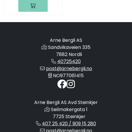
Arne Bergli AS
Sandvikaveien 335
7882 Nordli
40725420
post@arnebergli.no
NO977061415
Arne Bergli AS Avd Steinkjer
Seilmakergata 1
7725 Steinkjer
407 25 420 / 909 15 280
post@arnebergli.no