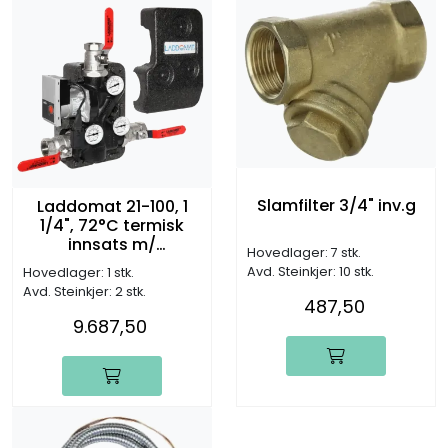
Slamfilter 3/4" inv.g
Laddomat 21-100, 1
1/4", 72°C termisk
innsats m/
Hovedlager: 7 stk.
sirk.pumpe (inntil 120
Avd. Steinkjer: 10 stk.
Hovedlager: 1 stk.
kW)
Avd. Steinkjer: 2 stk.
487,50
9.687,50