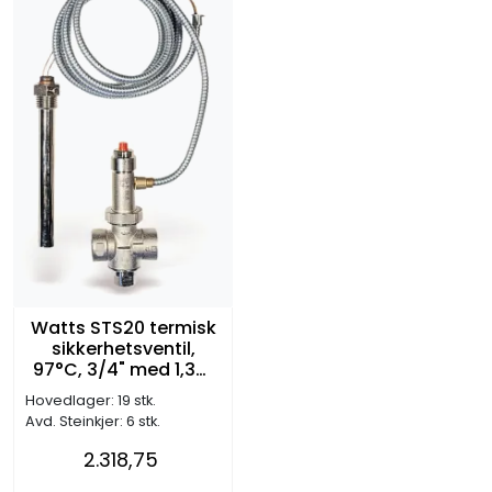
Watts STS20 termisk
sikkerhetsventil,
97°C, 3/4" med 1,3m
kapillarledning
Hovedlager: 19 stk.
Avd. Steinkjer: 6 stk.
2.318,75