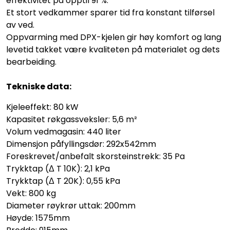
effektivitet på opptil 91 %.
Et stort vedkammer sparer tid fra konstant tilførsel
av ved.
Oppvarming med DPX-kjelen gir høy komfort og lang
levetid takket være kvaliteten på materialet og dets
bearbeiding.
Tekniske data:
Kjeleeffekt: 80 kW
Kapasitet røkgassveksler: 5,6 m²
Volum vedmagasin: 440 liter
Dimensjon påfyllingsdør: 292x542mm
Foreskrevet/anbefalt skorsteinstrekk: 35 Pa
Trykktap (Δ T 10K): 2,1 kPa
Trykktap (Δ T 20K): 0,55 kPa
Vekt: 800 kg
Diameter røykrør uttak: 200mm
Høyde: 1575mm