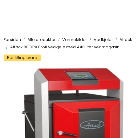
Skip to main content
Alle produkter
Forsiden
Alle produkter
Varmekilder
Vedkjeler
Attack
KAMPANJER
Attack 80 DPX Profi vedkjele med 440 liter vedmagasin
Bestillingsvare
Kontakt Oss
Søk om proffkundekonto
Reservedeler
Outlet
Be om tilbud