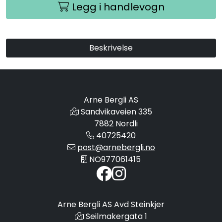
Legg i handlevogn
Beskrivelse
Arne Bergli AS
Sandvikaveien 335
7882 Nordli
40725420
post@arnebergli.no
NO977061415
Arne Bergli AS Avd Steinkjer
Seilmakergata 1