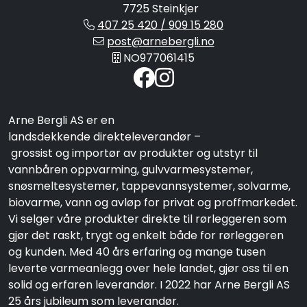
7725 Steinkjer
407 25 420 / 909 15 280
post@arnebergli.no
NO977061415
Arne Bergli AS er en
landsdekkende direkteleverandør –
grossist og importør av produkter og utstyr til
vannbåren oppvarming, gulvvarmesystemer,
snøsmeltesystemer, tappevannsystemer, solvarme,
biovarme, vann og avløp for privat og proffmarkedet.
Vi selger våre produkter direkte til rørleggeren som
gjør det raskt, trygt og enkelt både for rørleggeren
og kunden. Med 40 års erfaring og mange tusen
leverte varmeanlegg over hele landet, gjør oss til en
solid og erfaren leverandør. I 2022 har Arne Bergli AS
25 års jubileum som leverandør.