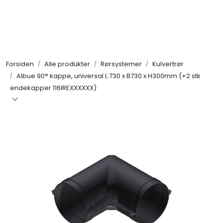
Skip to main content
Alle produkter
Forsiden
Alle produkter
Rørsystemer
Kulvertrør
KAMPANJER
Albue 90° kappe, universal L:730 x B730 x H300mm (+2 stk
endekapper 116IREXXXXXX)
Kontakt Oss
Søk om proffkundekonto
Reservedeler
Outlet
Be om tilbud