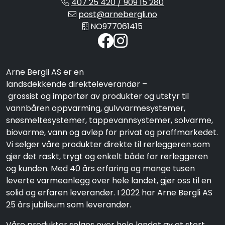
407 25 420 / 909 15 280
post@arnebergli.no
NO977061415
Arne Bergli AS er en
landsdekkende direkteleverandør –
grossist og importør av produkter og utstyr til
vannbåren oppvarming, gulvvarmesystemer,
snøsmeltesystemer, tappevannsystemer, solvarme,
biovarme, vann og avløp for privat og proffmarkedet.
Vi selger våre produkter direkte til rørleggeren som
gjør det raskt, trygt og enkelt både for rørleggeren
og kunden. Med 40 års erfaring og mange tusen
leverte varmeanlegg over hele landet, gjør oss til en
solid og erfaren leverandør. I 2022 har Arne Bergli AS
25 års jubileum som leverandør.
Våre produkter selges over hele landet av et stort