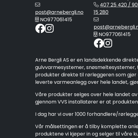
407 25 420 / 90
post@arnebergli.no
15 280
NO977061415
post@arnebergli.
NO977061415
Arne Bergli AS er en landsdekkende direkt
gulvvarmesystemer, snøsmeltesystemer, ta
produkter direkte til rørleggeren som gjør
leverte varmeanlegg over hele landet, gjør 
Våre produkter selges over hele landet av 
gjennom VVS installatører er at produktene
I dag har vi over 1000 forhandlere/rørleg
Vår målsettingen er å tilby komplette anleg
produktene vi kjøper in og selger til vår