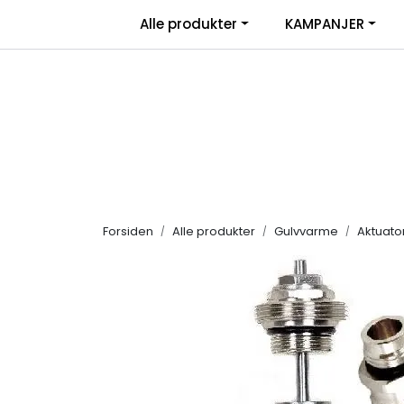
Skip to main content
|
Alle produkter
KAMPANJER
Salgsbetingelser
Retur/transportskade & re
Forsiden
Alle produkter
Gulvvarme
Aktuato