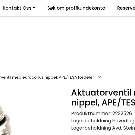
Kontakt Oss
Søk om proffkundekonto
Reserve
klamasjonsskjema
rventil med euroconus nippel, APE/TESA fordeler
Aktuatorventi
nippel, APE/TES
Produktnummer:
2222526
Lagerbeholdning
Hovedlager
Lagerbeholdning
Avd. Steink