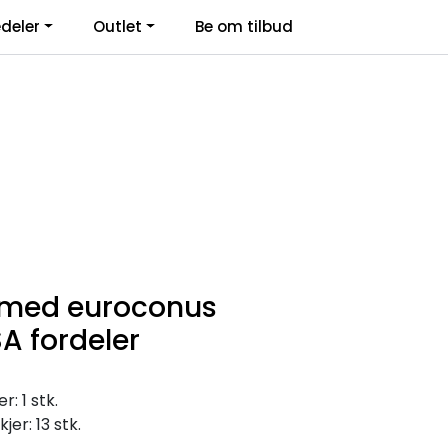
deler
Outlet
Be om tilbud
Kontakt Oss
Logg inn
l med euroconus
A fordeler
: 1 stk.
jer: 13 stk.