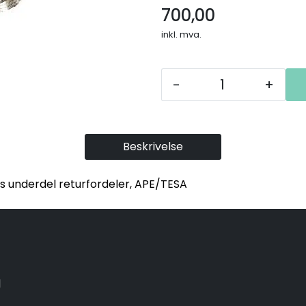
700,00
inkl. mva.
-
+
Beskrivelse
s underdel returfordeler, APE/TESA
1