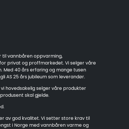
r til vannbåren oppvarming,
r privat og proffmarkedet. Vi selger våre
en. Med 40 års erfaring og mange tusen
rgli AS 25 års jubileum som leverandør.
t vi hovedsakelig selger våre produkter
produsent skal gjelde.
d.
av god kvalitet. Vi setter store krav til
t lengst i Norge med vannbåren varme og