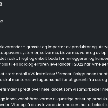
9
no
eleverandør – grossist og importør av produkter og utsty
ppevannsystemer, solvarme, biovarme, vann og avløp fo
 det raskt, trygt og enkelt både for rørleggeren og kund
oss til en solid og erfaren leverandør. I 2022 har Arne Be
et stort antall VVS installatør/firmaer. Bakgrunnen for a
 skal monteres av fagpersonell for at garanti fra oss og 
gerfirmaer spredt over hele landet som vi samarbeider me
g innen vannbåren varme til gunstige priser og produkter 
e kunder. Vi er også en av leverandørene som har arbeide