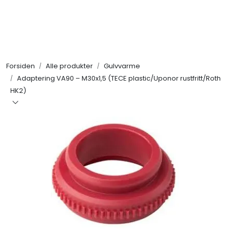
Skip to main content
Alle produkter
Forsiden
Alle produkter
Gulvvarme
KAMPANJER
Adaptering VA90 – M30x1,5 (TECE plastic/Uponor rustfritt/Roth
HK2)
Kontakt Oss
Søk om proffkundekonto
Reservedeler
Outlet
Be om tilbud