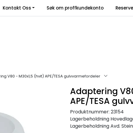
Kontakt Oss
Søk om proffkundekonto
Reserve
klamasjonsskjema
ing V80 - M30x1,5 (hvit) APE/TESA gulvvarmefordeler
Adaptering V80
APE/TESA gulv
Produktnummer:
23154
Lagerbeholdning
Hovedlager
Lagerbeholdning
Avd. Steink