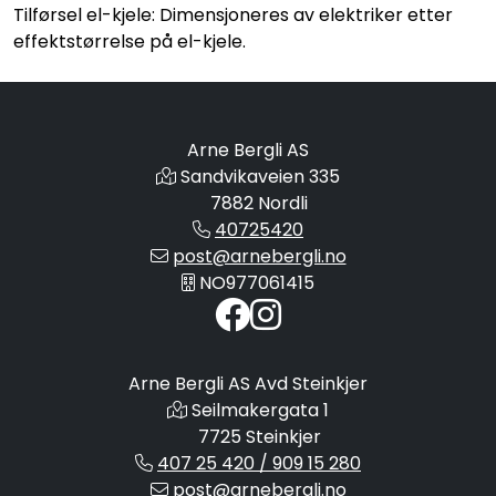
Tilførsel el-kjele: Dimensjoneres av elektriker etter
effektstørrelse på el-kjele.
Arne Bergli AS
Sandvikaveien 335
7882 Nordli
40725420
post@arnebergli.no
NO977061415
Arne Bergli AS Avd Steinkjer
Seilmakergata 1
7725 Steinkjer
407 25 420 / 909 15 280
post@arnebergli.no