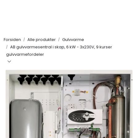
Skip to main content
Alle produkter
Forsiden
Alle produkter
Gulvvarme
KAMPANJER
AB gulvvarmesentral i skap, 6 kW - 3x230V, 9 kurser
gulvvarmefordeler
Kontakt Oss
Søk om proffkundekonto
Reservedeler
Outlet
Be om tilbud