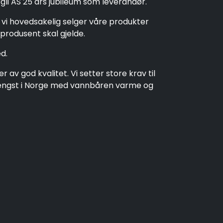
rgli AS 25 års jubileum som leverandør.
t vi hovedsakelig selger våre produkter
produsent skal gjelde.
d.
av god kvalitet. Vi setter store krav til
t lengst i Norge med vannbåren varme og