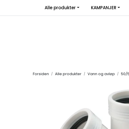
Skip to main content
|
Alle produkter
KAMPANJER
Salgsbetingelser
Retur/transportskade & re
Forsiden
Alle produkter
Vann og avløp
50/