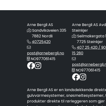
Arne Bergli AS
Arne Bergli AS Avd
Sandvikaveien 335
Steinkjer
7882 Nordli
Seilmakergata 
40725420
7725 Steinkjer
407 25 420 / 90
post@arnebergli.no
15 280
NO977061415
post@arnebergli.
NO977061415
Arne Bergli AS er en landsdekkende direkt
gulvvarmesystemer, snøsmeltesystemer, ta
produkter direkte til rørleggeren som gjør