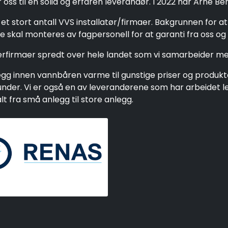
oss til en solid og erfaren leverandør. I 2022 har Arne Be
et stort antall VVS installatør/firmaer. Bakgrunnen for a
 skal monteres av fagpersonell for at garanti fra oss og 
gerfirmaer spredt over hele landet som vi samarbeider me
g innen vannbåren varme til gunstige priser og produkter 
e kunder. Vi er også en av leverandørene som har arbeide
 fra små anlegg til store anlegg.