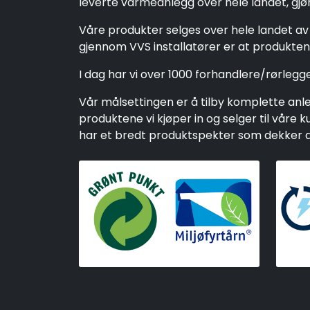
leverte varmeanlegg over hele landet, gjør 
Våre produkter selges over hele landet av 
gjennom VVS installatører er at produktene
I dag har vi over 1000 forhandlere/rørleg
Vår målsettingen er å tilby komplette anleg
produktene vi kjøper in og selger til vår
har et bredt produktspekter som dekker alt