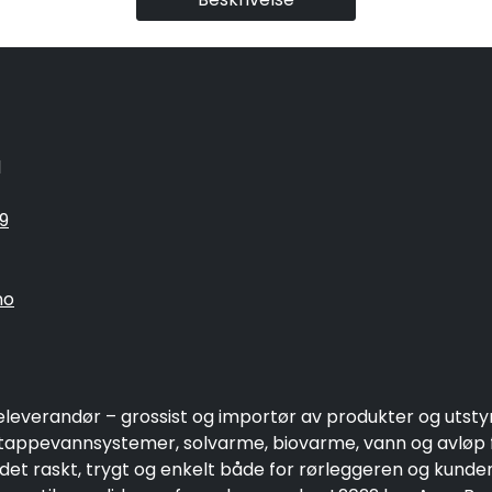
1
9
no
eleverandør – grossist og importør av produkter og utsty
ppevannsystemer, solvarme, biovarme, vann og avløp fo
 det raskt, trygt og enkelt både for rørleggeren og kund