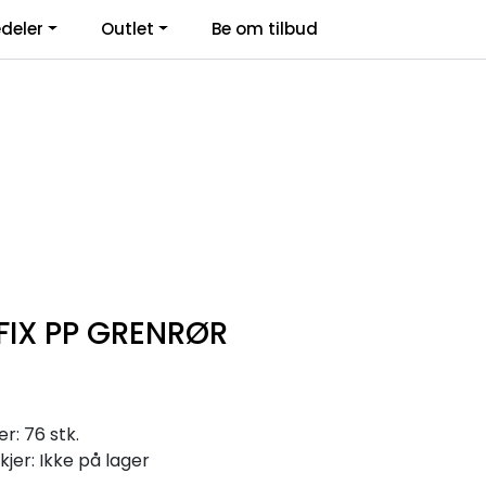
deler
Outlet
Be om tilbud
Kontakt Oss
Logg inn
IX PP GRENRØR
r: 76 stk.
kjer: Ikke på lager