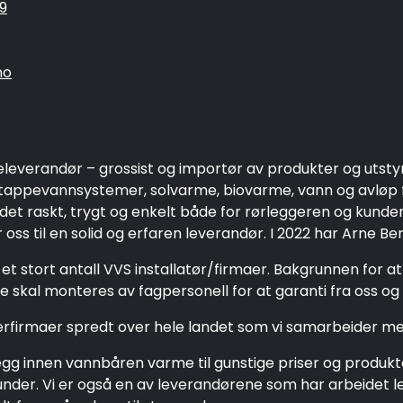
9
no
eleverandør – grossist og importør av produkter og utsty
ppevannsystemer, solvarme, biovarme, vann og avløp fo
 det raskt, trygt og enkelt både for rørleggeren og kund
oss til en solid og erfaren leverandør. I 2022 har Arne Be
et stort antall VVS installatør/firmaer. Bakgrunnen for a
 skal monteres av fagpersonell for at garanti fra oss og 
gerfirmaer spredt over hele landet som vi samarbeider me
g innen vannbåren varme til gunstige priser og produkter 
e kunder. Vi er også en av leverandørene som har arbeide