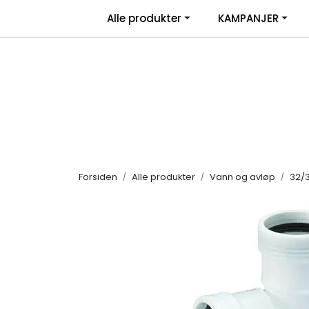
Skip to main content
|
Alle produkter
KAMPANJER
Salgsbetingelser
Retur/transportskade & re
Forsiden
Alle produkter
Vann og avløp
32/