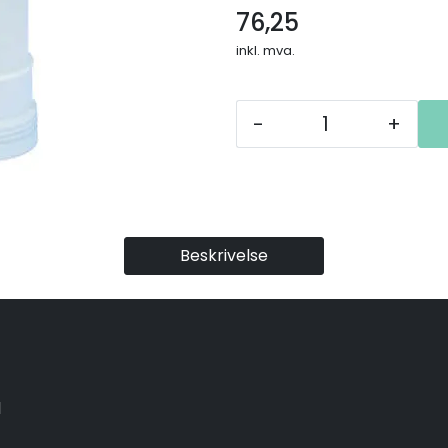
76,25
inkl. mva.
-
+
Beskrivelse
1