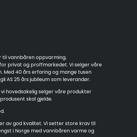
r til vannbåren oppvarming,
r privat og proffmarkedet. Vi selger våre
en. Med 40 års erfaring og mange tusen
rgli AS 25 års jubileum som leverandør.
t vi hovedsakelig selger våre produkter
produsent skal gjelde.
d.
av god kvalitet. Vi setter store krav til
t lengst i Norge med vannbåren varme og