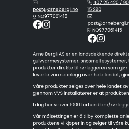
407 25 420 / 90
post@arnebergli.no
15 280
NO977061415
post@arnebergli.
NO977061415
Arne Bergli AS er en landsdekkende direkt
gulvvarmesystemer, snøsmeltesystemer, ta
produkter direkte til rørleggeren som gjør
leverte varmeanlegg over hele landet, gjør 
Våre produkter selges over hele landet av 
gjennom VVS installatører er at produktene
I dag har vi over 1000 forhandlere/rørleg
Vår målsettingen er å tilby komplette anleg
produktene vi kjøper in og selger til vår