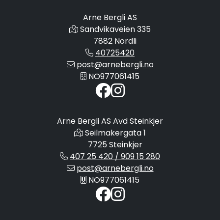
Arne Bergli AS
Sandvikaveien 335
7882 Nordli
40725420
post@arnebergli.no
NO977061415
Arne Bergli AS Avd Steinkjer
Seilmakergata 1
7725 Steinkjer
407 25 420 / 909 15 280
post@arnebergli.no
NO977061415